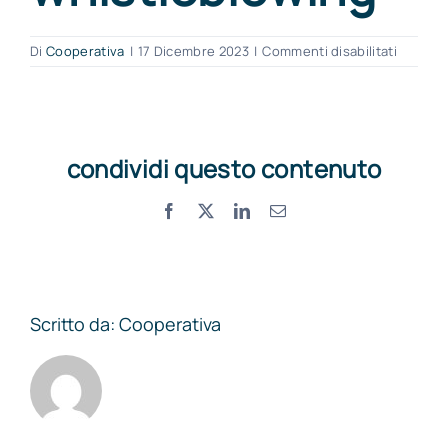
su
Di
Cooperativa
|
17 Dicembre 2023
|
Commenti disabilitati
MARCA
–
Informa
whistle
condividi questo contenuto
Facebook
X
LinkedIn
Email
Scritto da:
Cooperativa