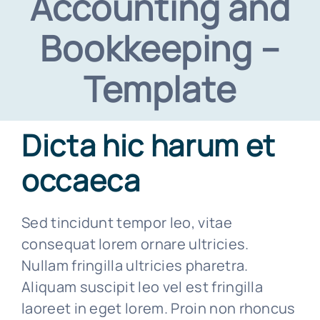
Accounting and
LA RETE
Bookkeeping –
Template
CERTIFICAZIONI
LAVORA CON NOI
Dicta hic harum et
occaeca
CONTATTI
Sed tincidunt tempor leo, vitae
consequat lorem ornare ultricies.
Nullam fringilla ultricies pharetra.
Aliquam suscipit leo vel est fringilla
laoreet in eget lorem. Proin non rhoncus